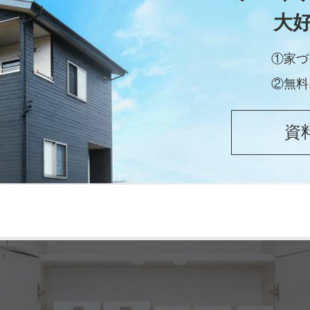
大
①家づ
②無料
資