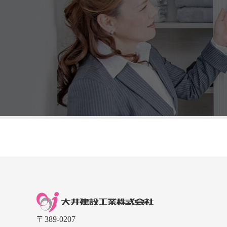
〒389-0207