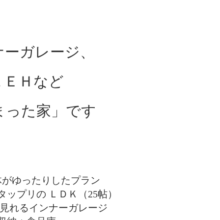
ナーガレージ、
ＺＥＨなど
まった家」です
全体がゆったりしたプラン
タップリの ＬＤＫ（25帖）
が見れるインナーガレージ