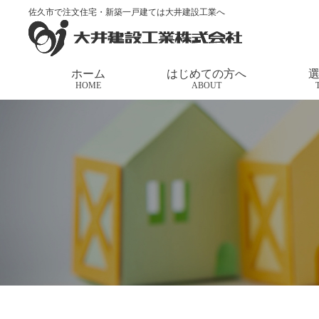
佐久市で注文住宅・新築一戸建ては大井建設工業へ
トップページ
>
家づくりの応援団長
>
予約見学会の
ホーム
はじめての方へ
HOME
ABOUT