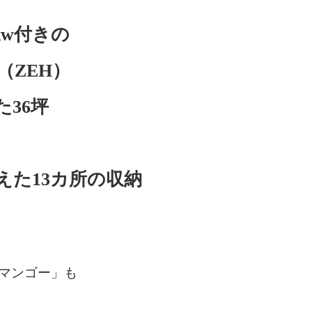
w付きの
（ZEH）
36坪
えた13カ所の収納
マンゴー」も