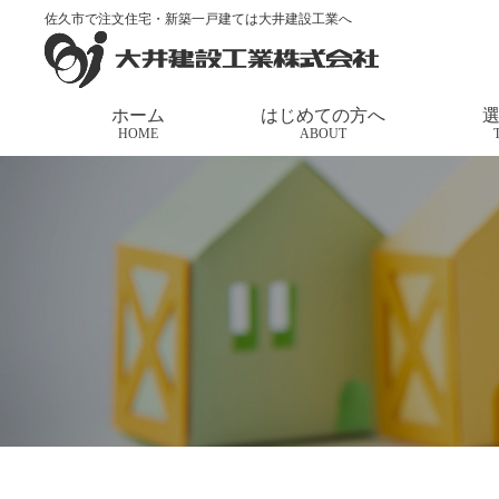
佐久市で注文住宅・新築一戸建ては大井建設工業へ
トップページ
>
家づくりの応援団長
>
6月23日（土
ホーム
はじめての方へ
HOME
ABOUT