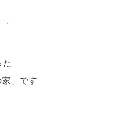
・・・
った
の家」です