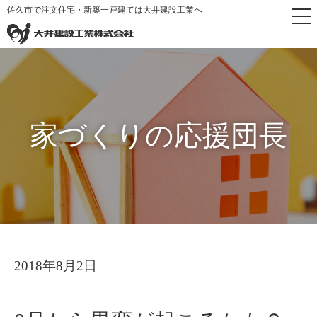
佐久市で注文住宅・新築一戸建ては大井建設工業へ
トップペー
家づくりの応援団
8月から異変が起こるか
>
>
ジ
長
も？
家づくりの応援団長
2018年8月2日