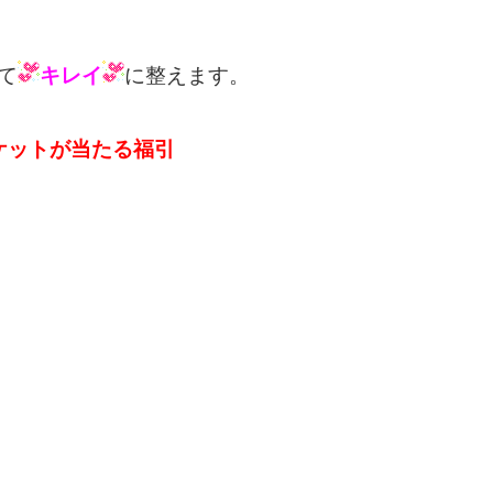
て
キレイ
に整えます。
ケットが当たる
福引