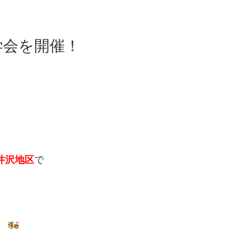
学会を開催！
軽井沢地区
で
。