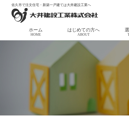
佐久市で注文住宅・新築一戸建ては大井建設工業へ
トップページ
>
家づくりの応援団長
>
今週末は御代
ホーム
はじめての方へ
HOME
ABOUT