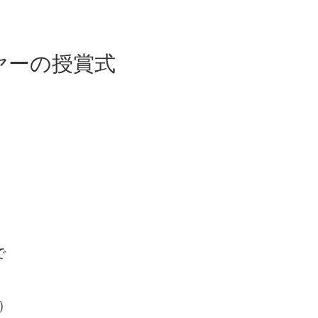
ヤーの授賞式
で
）