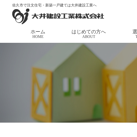
佐久市で注文住宅・新築一戸建ては大井建設工業へ
トップページ
>
家づくりの応援団長
>
ハウス・オブ
ホーム
はじめての方へ
HOME
ABOUT