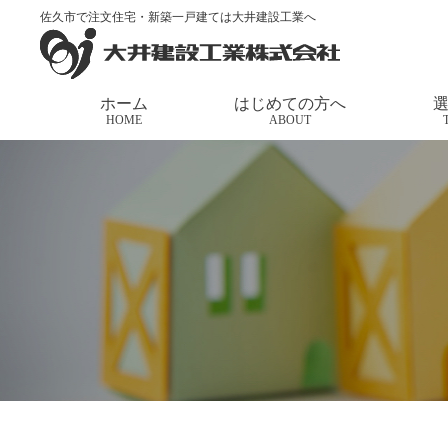
佐久市で注文住宅・新築一戸建ては大井建設工業へ
トップページ
>
家づくりの応援団長
>
令和元年 お
ホーム
はじめての方へ
HOME
ABOUT