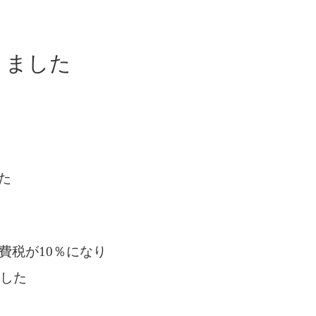
りました
た
費税が10％になり
ました