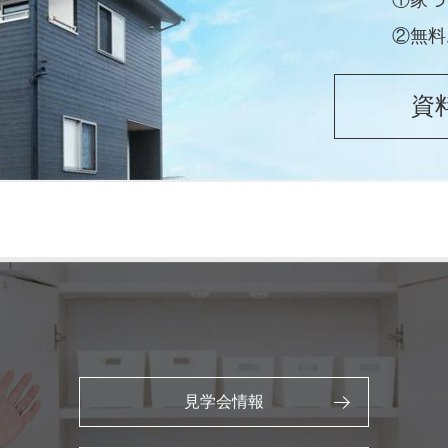
①家づ
②無料
資
見学会情報