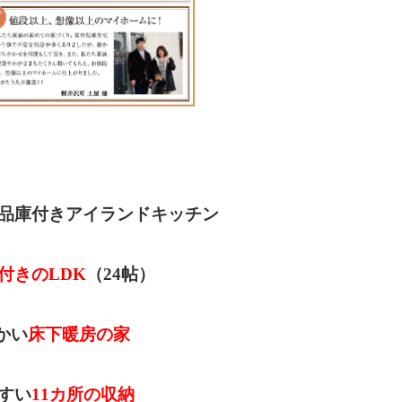
品庫付きアイランドキッチン
付きのLDK
（24帖）
かい
床下暖房の家
すい
11カ所の収納