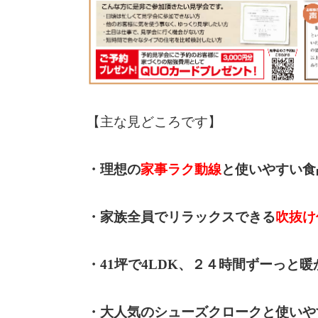
【主な見どころです】
・理想の
家事ラク動線
と使いやすい食
・家族全員でリラックスできる
吹抜け
・41坪で4LDK、２４時間ずーっと暖
・大人気のシューズクロークと使いや