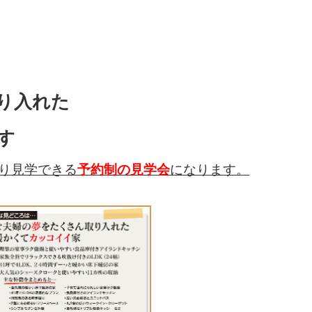
り入れた
す
り見学できる
予約制の見学会
になります。