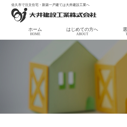
佐久市で注文住宅・新築一戸建ては大井建設工業へ
トップページ
>
家づくりの応援団長
>
予約見学会の
ホーム
はじめての方へ
HOME
ABOUT