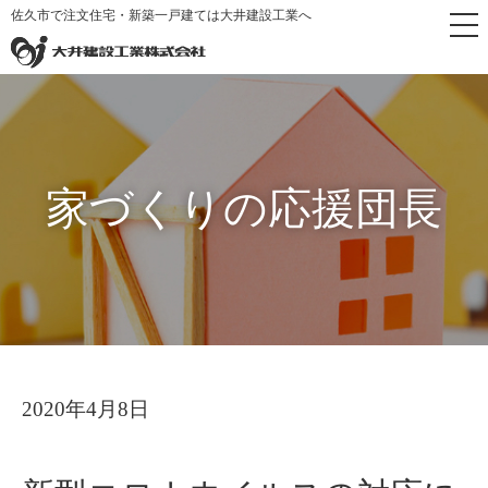
佐久市で注文住宅・新築一戸建ては大井建設工業へ
トップペー
家づくりの応援
新型コロナウイルスの対応に
>
>
ジ
団長
ついて
家づくりの応援団長
2020年4月8日