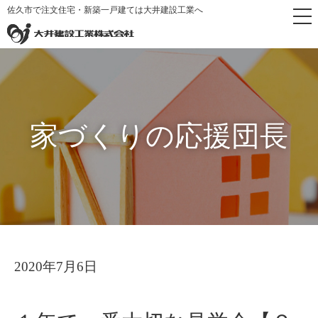
佐久市で注文住宅・新築一戸建ては大井建設工業へ
トップペ
家づくりの応援
１年で一番大切な見学会【２日
>
>
ージ
団長
間限定】
家づくりの応援団長
2020年7月6日