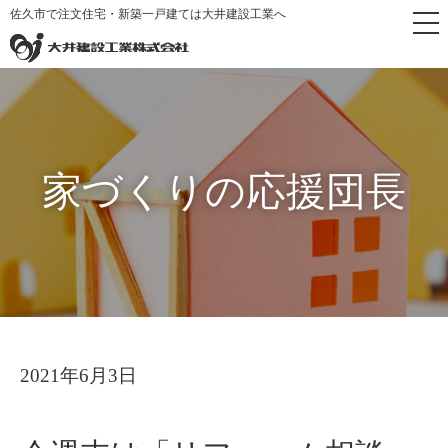
佐久市で注文住宅・新築一戸建ては大井建設工業へ
トップペー
家づくりの応援
今週末は「リフォーム相談
>
>
ジ
団長
会」です
家づくりの応援団長
2021年6月3日