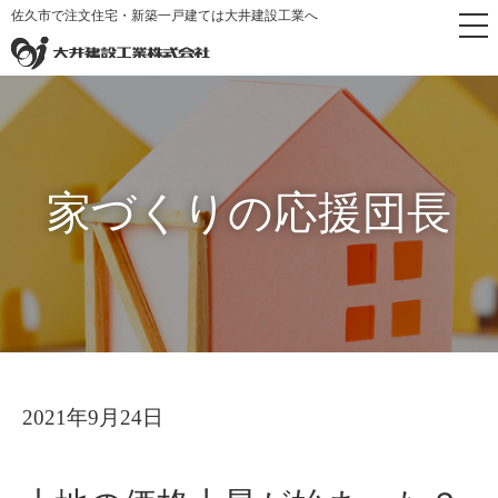
佐久市で注文住宅・新築一戸建ては大井建設工業へ
トップペー
家づくりの応援団
土地の価格上昇が始まっ
>
>
ジ
長
た？
家づくりの応援団長
2021年9月24日