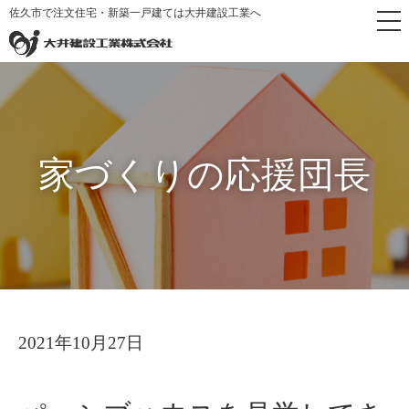
佐久市で注文住宅・新築一戸建ては大井建設工業へ
トップペ
家づくりの応援
パッシブハウスを見学してき
>
>
ージ
団長
ました。
家づくりの応援団長
2021年10月27日