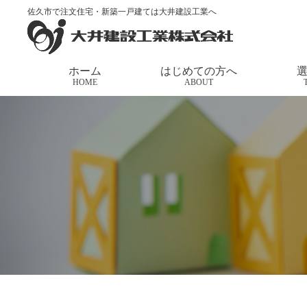
佐久市で注文住宅・新築一戸建ては大井建設工業へ
トップページ
>
家づくりの応援団長
>
【12月の見学
ホーム
はじめての方へ
HOME
ABOUT