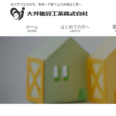
佐久市で注文住宅・新築一戸建ては大井建設工業へ
トップページ
>
家づくりの応援団長
>
【YouTube
ホーム
はじめての方へ
HOME
ABOUT