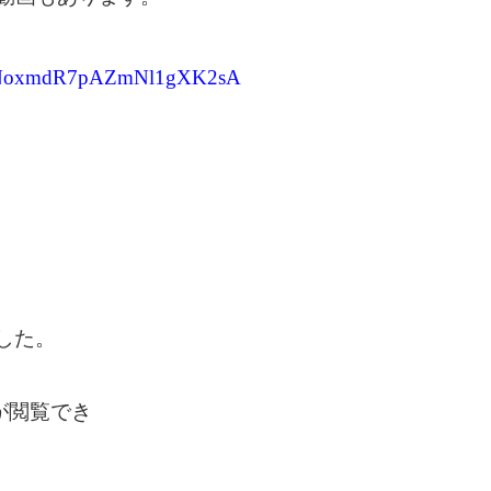
Cv7NoxmdR7pAZmNl1gXK2sA
した。
が閲覧でき