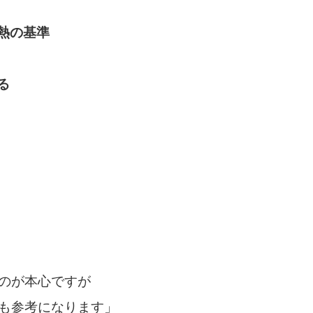
断熱の基準
る
のが本心ですが
も参考になります」