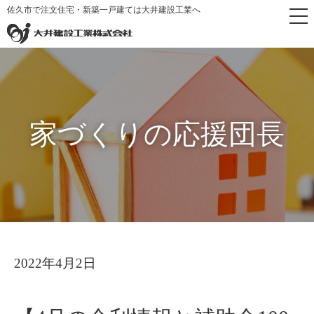
佐久市で注文住宅・新築一戸建ては大井建設工業へ
トップペ
家づくりの応
【4月の金利情報と補助金100万
>
>
ージ
援団長
円のお話し】
家づくりの応援団長
2022年4月2日