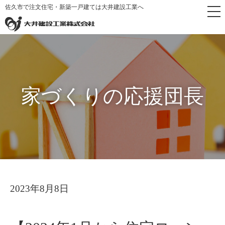
佐久市で注文住宅・新築一戸建ては大井建設工業へ
トップペ
家づくりの応
【2024年1月から住宅ローン減税が
>
>
ージ
援団長
受けられない？】
家づくりの応援団長
2023年8月8日