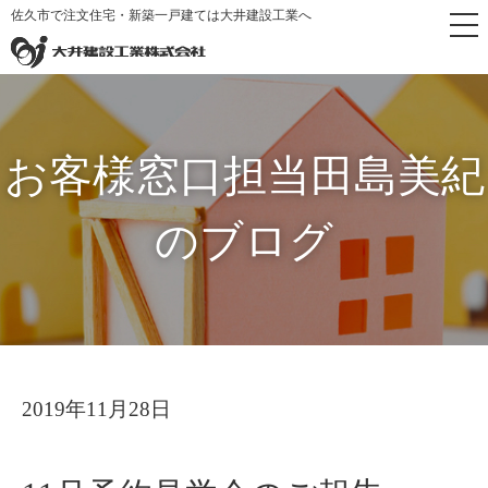
佐久市で注文住宅・新築一戸建ては大井建設工業へ
トップペ
お客様窓口担当田島美紀
11月予約見学会のご
>
>
ージ
のブログ
報告♪
お客様窓口担当田島美紀
のブログ
2019年11月28日