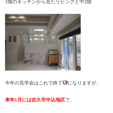
1階のキッチンから見たリビングと中2階
今年の見学会はこれで終了
になりますが、
来年1月には佐久市中込地区
で、