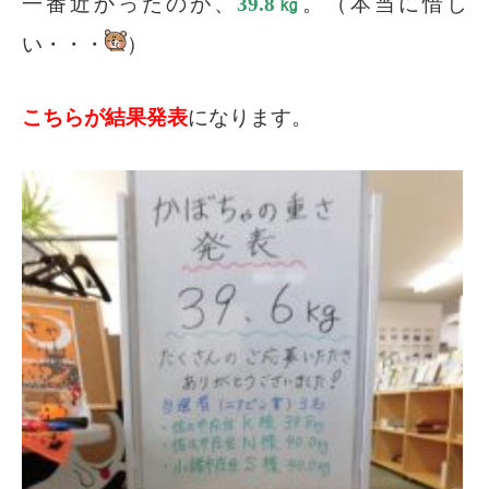
一番近かったのが、
39.8㎏
。（本当に惜し
い・・・
）
こちらが結果発表
になります。