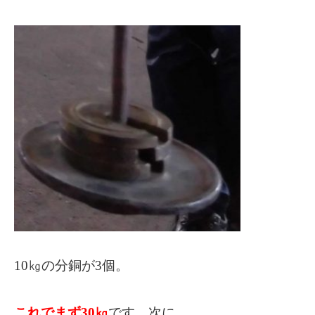
10㎏の分銅が3個。
これでまず30㎏
です。次に