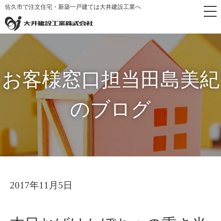
佐久市で注文住宅・新築一戸建ては大井建設工業へ
トップ
お客様窓口担当田島
本日おばけかぼちゃの重さ
>
>
ページ
美紀のブログ
当てクイズ発表！
お客様窓口担当田島美紀
のブログ
2017年11月5日