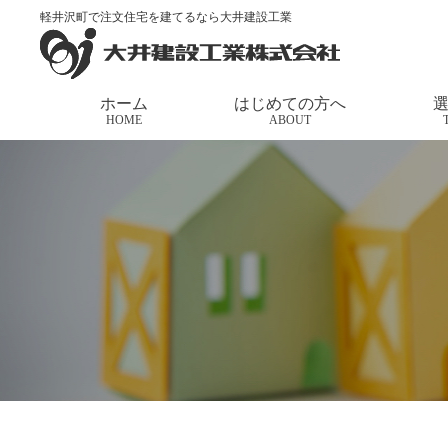
軽井沢町で注文住宅を建てるなら大井建設工業
トップページ
>
施工事例
>
光あふれる吹き抜けでゆ
ホーム
はじめての方へ
HOME
ABOUT