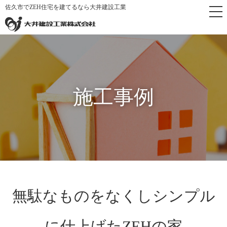
佐久市でZEH住宅を建てるなら大井建設工業
トップペ
施工事
無駄なものをなくしシンプルに仕上げ
>
>
ージ
例
たZEHの家
施工事例
無駄なものをなくしシンプル
に仕上げたZEHの家